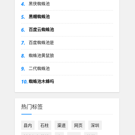
4.
黑侠蜘蛛池
5.
黑帽蜘蛛池
6.
百度云蜘蛛池
7.
百度蜘蛛池是
8.
蜘蛛池黄鼠狼
9.
二代蜘蛛池
10.
蜘蛛池木蜂吗
热门标签
县内
石柱
渠道
网页
深圳