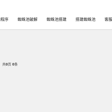
池程序
蜘蛛池破解
蜘蛛池搭建
搭建蜘蛛池
客服
共
0
页
0
条