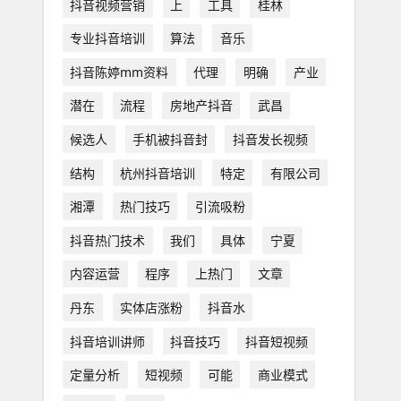
抖音视频营销
上
工具
桂林
专业抖音培训
算法
音乐
抖音陈婷mm资料
代理
明确
产业
潜在
流程
房地产抖音
武昌
候选人
手机被抖音封
抖音发长视频
结构
杭州抖音培训
特定
有限公司
湘潭
热门技巧
引流吸粉
抖音热门技术
我们
具体
宁夏
内容运营
程序
上热门
文章
丹东
实体店涨粉
抖音水
抖音培训讲师
抖音技巧
抖音短视频
定量分析
短视频
可能
商业模式